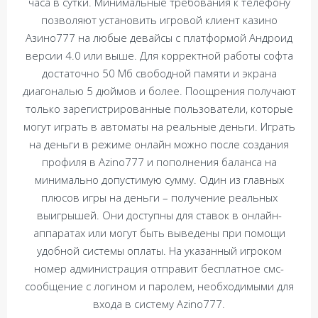
часа в сутки. Минимальные требования к телефону
позволяют установить игровой клиент казино
Азино777 на любые девайсы с платформой Андроид
версии 4.0 или выше. Для корректной работы софта
достаточно 50 Мб свободной памяти и экрана
диагональю 5 дюймов и более. Поощрения получают
только зарегистрированные пользователи, которые
могут играть в автоматы на реальные деньги. Играть
на деньги в режиме онлайн можно после создания
профиля в Azino777 и пополнения баланса на
минимально допустимую сумму. Один из главных
плюсов игры на деньги – получение реальных
выигрышей. Они доступны для ставок в онлайн-
аппаратах или могут быть выведены при помощи
удобной системы оплаты. На указанный игроком
номер администрация отправит бесплатное смс-
сообщение с логином и паролем, необходимыми для
входа в систему Azino777.