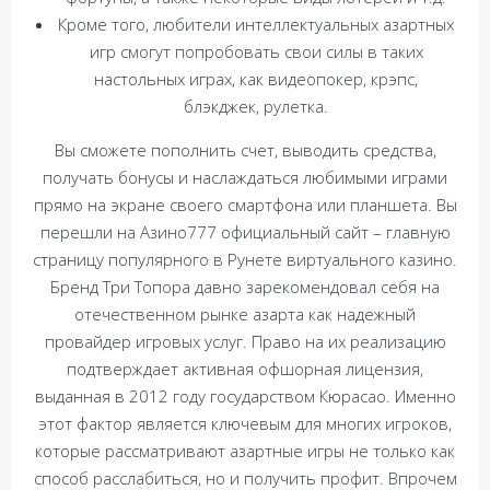
Кроме того, любители интеллектуальных азартных
игр смогут попробовать свои силы в таких
настольных играх, как видеопокер, крэпс,
блэкджек, рулетка.
Вы сможете пополнить счет, выводить средства,
получать бонусы и наслаждаться любимыми играми
прямо на экране своего смартфона или планшета. Вы
перешли на Азино777 официальный сайт – главную
страницу популярного в Рунете виртуального казино.
Бренд Три Топора давно зарекомендовал себя на
отечественном рынке азарта как надежный
провайдер игровых услуг. Право на их реализацию
подтверждает активная офшорная лицензия,
выданная в 2012 году государством Кюрасао. Именно
этот фактор является ключевым для многих игроков,
которые рассматривают азартные игры не только как
способ расслабиться, но и получить профит. Впрочем