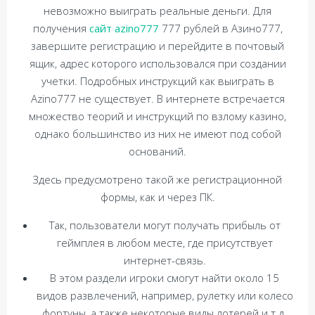
невозможно выиграть реальные деньги. Для
получения
сайт azino777
777 рублей в Азино777,
завершите регистрацию и перейдите в почтовый
ящик, адрес которого использовался при создании
учетки. Подробных инструкций как выиграть в
Azino777 не существует. В интернете встречается
множество теорий и инструкций по взлому казино,
однако большинство из них не имеют под собой
оснований.
Здесь предусмотрено такой же регистрационной
формы, как и через ПК.
Так, пользователи могут получать прибыль от
геймплея в любом месте, где присутствует
интернет-связь.
В этом раздели игроки смогут найти около 15
видов развлечений, например, рулетку или колесо
фортуны, а также некоторые виды лотерей и т.д.