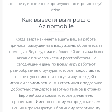
это – не единственное преимущество игрового клуба
Azino.
Как вывести выигрыш с
Azinomobile
Когда азарт начинает мешать вашей работе,
приносит разрушения в вашу жизнь, обратитесь за
помощью. Ведь лудомания более 40 лет назад была
названа психологическим расстройством. На
сегодняшний день по всему миру работают
разнообразные структуры, которые предоставляют
настоящую помощь и консультируют людей с
игорной зависимостью. Мы стремимся к поддержке
добротных стандартов азартных геймов в странах
Европейского союза, которые динамично
процветают. Именно поэтому мы предоставляем
нашим игрокам доступ к большому ассортименту