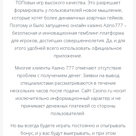
ТОПовых игр высокого качества. Это разрешает
формировать у пользователей новое мышление,
которые хотят более динамичных азартных геймов.
Поэтому и было запущенно онлайн казино Azino777 –
безопасная и инновационная гемблинг-платформа
для игроков, достигших совершеннолетия. Да, и для
этого удобней всего использовать официальное
приложение.
Многие клиенты Азино 777 отмечают отсутствие
проблем с получением денег. Заявки на вывод
специалистами рассматриваются в течение
нескольких часов после подачи. Сайт Сasino.ru носит
исключительно информационный характер и не
принимает денежных платежей со стороны
пользователей.
Но вы всегда будете играть постоянно и отыгрывать
бонус, и у вас будут выигрывать, и при этом